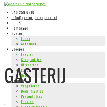
040 258 6310
info@gasterijdorpsgenot.nl
//
Homepage
Gasterij
Lunch
Automaat
Groepen
Feesten
Groepsuitjes
GASTERIJ
Uitvaarten
Lunch
Diner
Zakelijk
Vergaderen
Bedrijfsuitjes
Presentaties
Feesten
Lunch op locatie