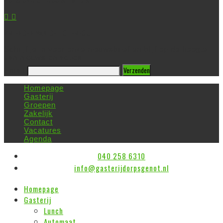
VRIENDEN VAN DE TOTERFOUT
Schrijf je in voor onze nieuwsbrief en blijf op de hoogte
van nieuws en acties
Verzenden
Email
Homepage
Gasterij
Groepen
Zakelijk
Contact
Vacatures
Agenda
040 258 6310
info@gasterijdorpsgenot.nl
Homepage
Gasterij
Lunch
Automaat