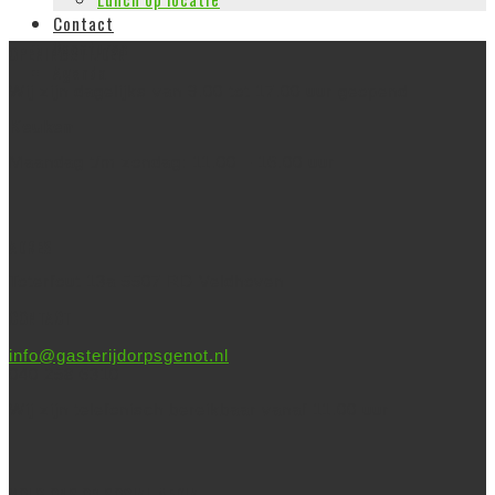
Contact
Vacatures
OPENINGSTIJDEN
Agenda
Wij zijn dagelijks van 9.00 tot 17.00 uur geopend
Keuken
Maandag t/m zondag: 11.00 – 16.00 uur
ADRES
Toterfout 13a 5507 RD Veldhoven
CONTACT
info@gasterijdorpsgenot.nl
040 258 6310
Wij zijn telefonisch bereikbaar vanaf 11.00 uur
VOLG ONS OP SOCIAL MEDIA